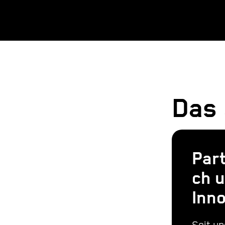
Das
Part
ch 
Inno