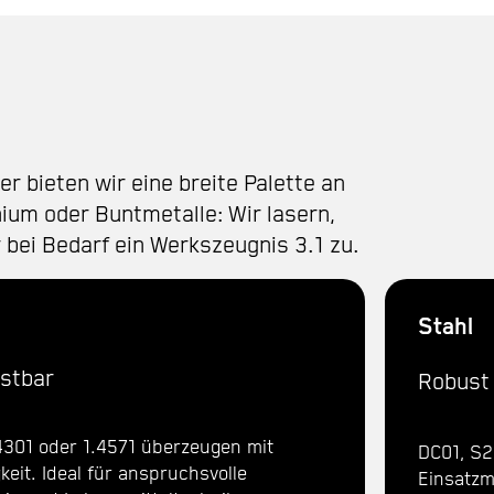
r bieten wir eine breite Palette an
nium oder Buntmetalle: Wir lasern,
 bei Bedarf ein Werkszeugnis 3.1 zu.
Stahl
astbar
Robust 
4301 oder 1.4571 überzeugen mit
DC01, S2
keit. Ideal für anspruchsvolle
Einsatzm