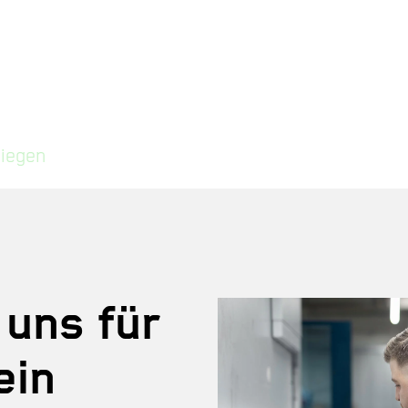
iegen
 uns für
ein