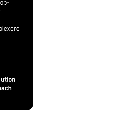
op-
Kommunikationswege,
r
Flexibilität und spontane
Unterstützung.
plexere
Zuverlässig & flexibel.
Torsten Kunz
Gottwald GmbH
lution
Maschinenbau aus
bach
Dietzhölztal-Ewersbach