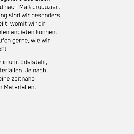
d nach Maß produziert
ng sind wir besonders
llt, womit wir dir
hlen anbieten können.
üfen gerne, wie wir
en!
minium
,
Edelstahl
,
erialien. Je nach
eine zeitnahe
n Materialien.