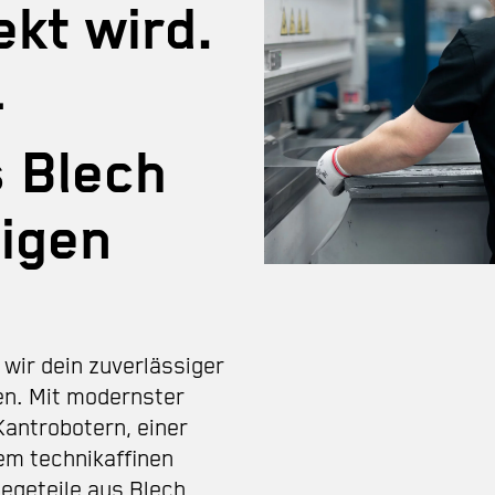
ekt wird.
-
s Blech
igen
wir dein zuverlässiger
len. Mit modernster
antrobotern, einer
em technikaffinen
iegeteile aus Blech