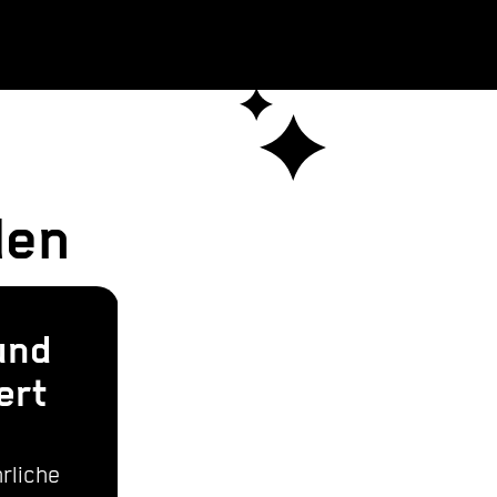
den
und
Immer wieder
ert
gerne!
Seit Jahren schätzen wir
rliche
HOF für kurze