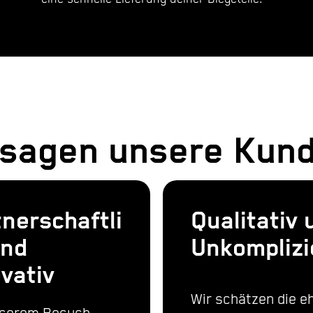
 sagen unsere Kun
nerschaftli
Qualitativ 
und
Unkomplizi
vativ
Wir schätzen die eh