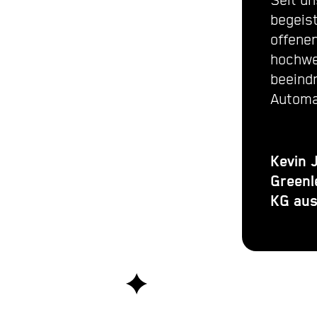
Seit u
begeis
offene
hochwe
beeind
Automa
Kevin 
Greenl
KG aus