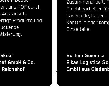
nserem Besuch
Zusammenarbeit. T
tert uns HOF durch
Blechbearbeiter fü
n Austausch,
Laserteile, Laser-
rtige Produkte und
Kantteile oder kom
ruckende
Einzelteile.
tisierung.
Jakobi
Burhan Susamci
eaf GmbH & Co.
Elkas Logistics So
 Reichshof
GmbH aus Gladen
1
|
3